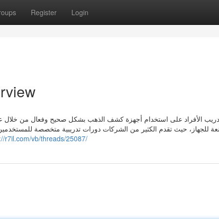
roups
Register
Login
An Overview
ريب الأفراد على استخدام أجهزة كشف الذهب بشكل صحيح وفعال من خلال عدة
عة للجهاز، حيث تقدم الكثير من الشركات دورات تدريبية متخصصة للمستخدمين
://r7il.com/vb/threads/25087/