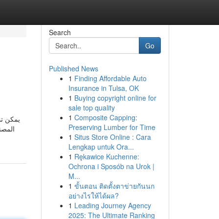
Search
Go
Published News
1
Finding Affordable Auto
Insurance in Tulsa, OK
1
Buying copyright online for
sale top quality
1
Composite Capping:
يمكن تد
Preserving Lumber for Time
المصن
1
Situs Store Online : Cara
Lengkap untuk Ora...
1
Rękawice Kuchenne:
Ochrona i Sposób na Urok |
M...
1
ขั้นตอน ติดตั้งตาข่ายกันนก
อย่างไรให้ได้ผล?
1
Leading Journey Agency
2025: The Ultimate Ranking