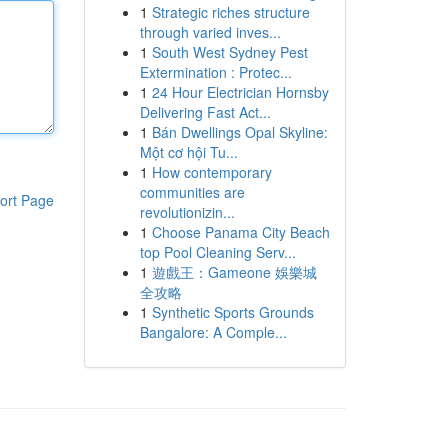
1
Strategic riches structure
through varied inves...
1
South West Sydney Pest
Extermination : Protec...
1
24 Hour Electrician Hornsby
Delivering Fast Act...
1
Bán Dwellings Opal Skyline:
Một cơ hội Tu...
1
How contemporary
communities are
ort Page
revolutionizin...
1
Choose Panama City Beach
top Pool Cleaning Serv...
1
遊戲王：Gameone 娛樂城
全攻略
1
Synthetic Sports Grounds
Bangalore: A Comple...