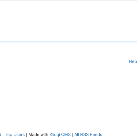
Rep
d
|
Top Users
| Made with
Kliqqi CMS
|
All RSS Feeds