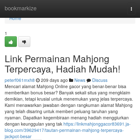
Home
bookmarkize
Togg
navi
Home
1
Link Permainan Mahjong
Terpercaya, Hadiah Mudah!
peterf061mxh8
209 days ago
News
Discuss
Mencari alamat Mahjong Online gacor yang benar-benar bisa
memberikan bonus besar? Banyak sekali situs yang mengklaim
demikian, tetapi krusial untuk menemukan yang jelas terpercaya.
Kami menawarkan jawaban dengan rangkuman alamat Mahjong
yang telah disaring untuk memberi peluang taruhan yang
nyaman. Dapatkan kegembiraan menang hadiah menggiurkan
dengan keunggulan yang tak
https://linkmahjonggacor83691.ja-
blog.com/39629417/tautan-permainan-mahjong-terpercaya-
jackpot-besar