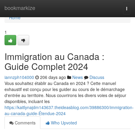
Home
bookmarkize
Togg
navi
Home
1
Immigration au Canada :
Guide Complet 2024
iannzph104000
206 days ago
News
Discuss
Vous souhaitez établir au Canada en 2024 ? Cette manuel
exhaustif est conçu pour les guider au cours de le démarchage
d'entrée au territoire. Nous couvrirons les divers voies de séjour
disponibles, incluant les
https://kaitlynajdm143637.theideasblog.com/39886300/immigration-
au-canada-guide-Étendue-2024
Comments
Who Upvoted