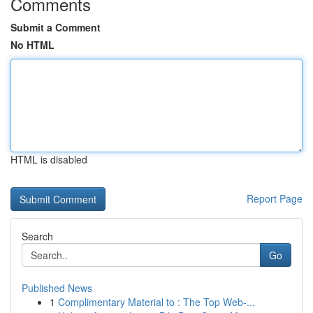
Comments
Submit a Comment
No HTML
HTML is disabled
Report Page
Search
Go
Published News
1
Complimentary Material to : The Top Web-...