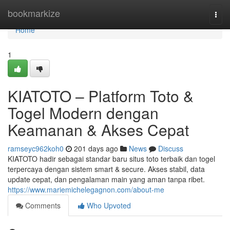
Home
bookmarkize
Togg
navi
Home
1
KIATOTO – Platform Toto &
Togel Modern dengan
Keamanan & Akses Cepat
ramseyc962koh0
201 days ago
News
Discuss
KIATOTO hadir sebagai standar baru situs toto terbaik dan togel
terpercaya dengan sistem smart & secure. Akses stabil, data
update cepat, dan pengalaman main yang aman tanpa ribet.
https://www.mariemichelegagnon.com/about-me
Comments
Who Upvoted