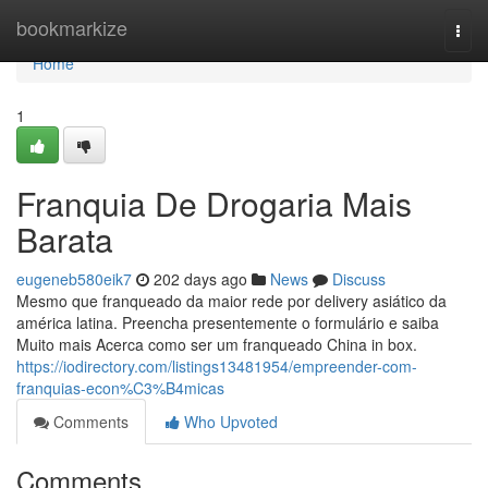
Home
bookmarkize
Togg
navi
Home
1
Franquia De Drogaria Mais
Barata
eugeneb580eik7
202 days ago
News
Discuss
Mesmo que franqueado da maior rede por delivery asiático da
américa latina. Preencha presentemente o formulário e saiba
Muito mais Acerca como ser um franqueado China in box.
https://iodirectory.com/listings13481954/empreender-com-
franquias-econ%C3%B4micas
Comments
Who Upvoted
Comments