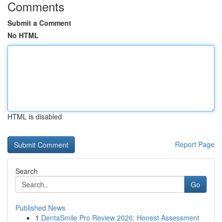
Comments
Submit a Comment
No HTML
HTML is disabled
Report Page
Search
Go
Published News
1
DentaSmile Pro Review 2026: Honest Assessment