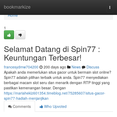
Home
bookmarkize
Togg
navi
Home
1
Selamat Datang di Spin77 :
Keuntungan Terbesar!
francesydmw704200
200 days ago
News
Discuss
Apakah anda memerlukan situs gacor untuk bermain slot online?
Spin77 adalah pilihan terbaik untuk anda. Spin77 menyediakan
berbagai macam slot seru dan menarik dengan RTP tinggi yang
pastikan kemenangan besar. Dengan
https://mariaheklz601354.timeblog.net/75285607/situs-gacor-
spin77-hadiah-menjanjikan
Comments
Who Upvoted