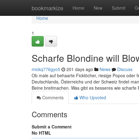
Home
bookmarkize
Home
New
Submit
G
Home
1
Scharfe Blondine will Blo
mickq776gyo5
201 days ago
News
Discuss
Ob male auf behaarte Ficklöcher, riesige Popos oder fet
Deutschlands, Österreichs und der Schweiz findet man 
Beine breitmachen. Was gibt es besseres wie scharfe
Comments
Who Upvoted
Comments
Submit a Comment
No HTML