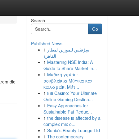
Search
Go
Published News
1
سِرْفيْس ليموزين لمطار
القاهرة
1
Mastering NSE India: A
Guide to Share Market In...
1
Μυθική γεύση:
σουβλάκια Μύτικα και
trem die
καλαμάκι Μύτ...
1
88i Casino: Your Ultimate
Online Gaming Destina...
1
Easy Approaches for
Sustainable Fat Reduc...
1
the disease is affected by a
complex mix o...
1
Sonia's Beauty Lounge Ltd
1
The contemporary