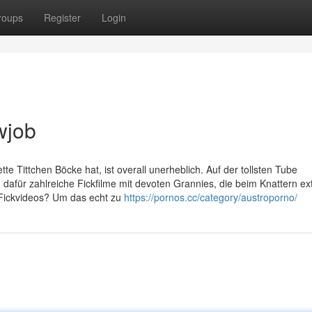
roups
Register
Login
wjob
te Tittchen Böcke hat, ist overall unerheblich. Auf der tollsten Tube
dafür zahlreiche Fickfilme mit devoten Grannies, die beim Knattern ex
 Fickvideos? Um das echt zu
https://pornos.cc/category/austroporno/