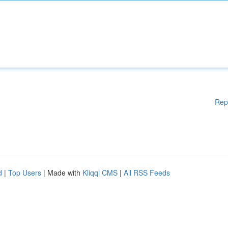
Rep
d
|
Top Users
| Made with
Kliqqi CMS
|
All RSS Feeds