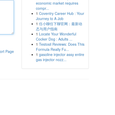
economic market requires
compr...
1
Coventry Career Hub : Your
Journey to A Job
1
任小聊任下聊官网：最新动
态与用户指南
1
Locate Your Wonderful
Cocker Dog : Adults ...
1
Testosil Reviews: Does This
Formula Really Fu...
ort Page
1
gasoline injector assy entire
gas injector nozz...