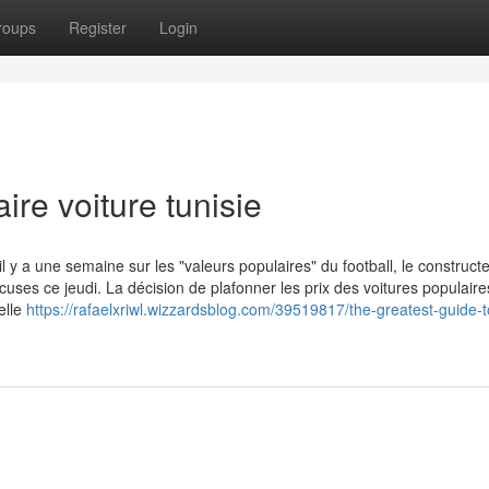
roups
Register
Login
ire voiture tunisie
 y a une semaine sur les "valeurs populaires" du football, le construct
ses ce jeudi. La décision de plafonner les prix des voitures populaire
elle
https://rafaelxriwl.wizzardsblog.com/39519817/the-greatest-guide-t