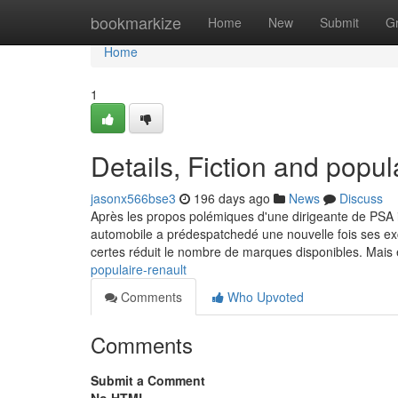
Home
bookmarkize
Home
New
Submit
G
Home
1
Details, Fiction and popula
jasonx566bse3
196 days ago
News
Discuss
Après les propos polémiques d'une dirigeante de PSA il
automobile a prédespatchedé une nouvelle fois ses excu
certes réduit le nombre de marques disponibles. Mais 
populaire-renault
Comments
Who Upvoted
Comments
Submit a Comment