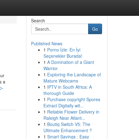
Search
Go
Published News
1
Porno İzle: En İyi
Seçenekler Burada!
1
A Domination of a Giant
Warrior
1
Exploring the Landscape of
eur
Mature Webcams
s a
1
IPTV in South Africa: A
o-
thorough Guide
1
Purchase copyright Spores
Extract Digitally wit...
1
Reliable Flower Delivery in
Raleigh Near Atlant...
1
Boutiq Switch V5: The
Ultimate Enhancement ?
1
Smart Savings : Easy