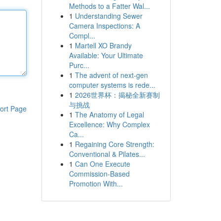
Methods to a Fatter Wal...
1
Understanding Sewer
Camera Inspections: A
Compl...
1
Martell XO Brandy
Available: Your Ultimate
Purc...
1
The advent of next-gen
computer systems is rede...
1
2026世界杯：揭秘全新赛制
与挑战
ort Page
1
The Anatomy of Legal
Excellence: Why Complex
Ca...
1
Regaining Core Strength:
Conventional & Pilates...
1
Can One Execute
Commission-Based
Promotion With...