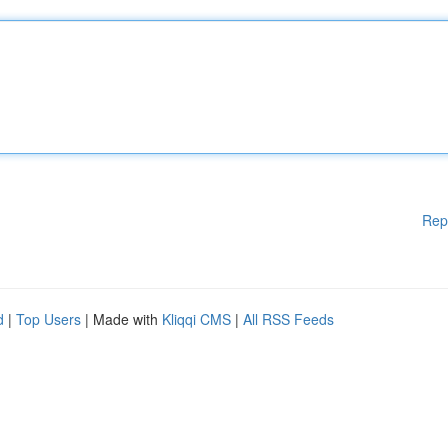
Rep
d
|
Top Users
| Made with
Kliqqi CMS
|
All RSS Feeds