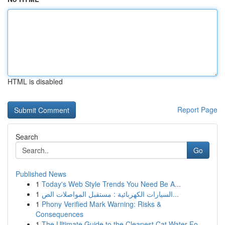
HTML is disabled
Report Page
Search
Go
Published News
1
Today's Web Style Trends You Need Be A...
1
السيارات الكهربائية : مستقبل المواصلات الص...
1
Phony Verified Mark Warning: Risks &
Consequences
1
The Ultimate Guide to the Cleanest Cat Water Fo...