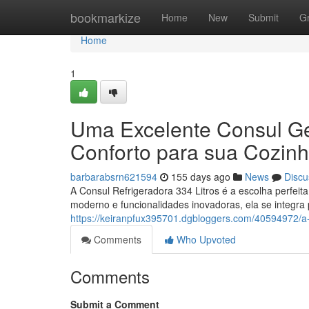
Home
bookmarkize
Home
New
Submit
G
Home
1
Uma Excelente Consul Gel
Conforto para sua Cozin
barbarabsrn621594
155 days ago
News
Discu
A Consul Refrigeradora 334 Litros é a escolha perfei
moderno e funcionalidades inovadoras, ela se integra 
https://keiranpfux395701.dgbloggers.com/40594972/a-
Comments
Who Upvoted
Comments
Submit a Comment