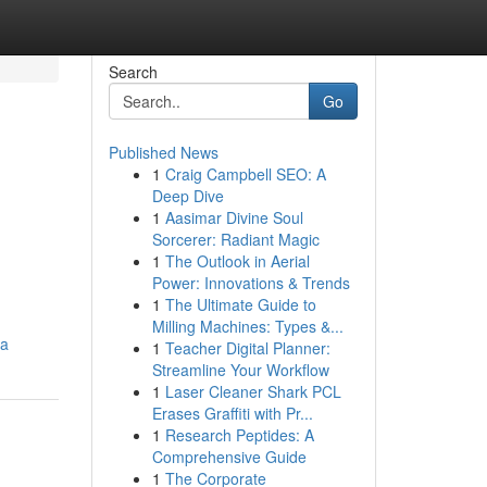
Search
Go
Published News
1
Craig Campbell SEO: A
Deep Dive
1
Aasimar Divine Soul
Sorcerer: Radiant Magic
1
The Outlook in Aerial
Power: Innovations & Trends
1
The Ultimate Guide to
Milling Machines: Types &...
ha
1
Teacher Digital Planner:
Streamline Your Workflow
1
Laser Cleaner Shark PCL
Erases Graffiti with Pr...
1
Research Peptides: A
Comprehensive Guide
1
The Corporate