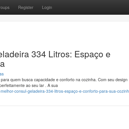
roups
Register
Login
adeira 334 Litros: Espaço e
ha
ss
ta para quem busca capacidade e conforto na cozinha. Com seu design
perfeitamente ao seu lar . A sua
melhor-consul-geladeira-334-litros-espaço-e-conforto-para-sua-cozin