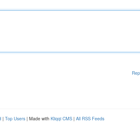
Rep
d
|
Top Users
| Made with
Kliqqi CMS
|
All RSS Feeds