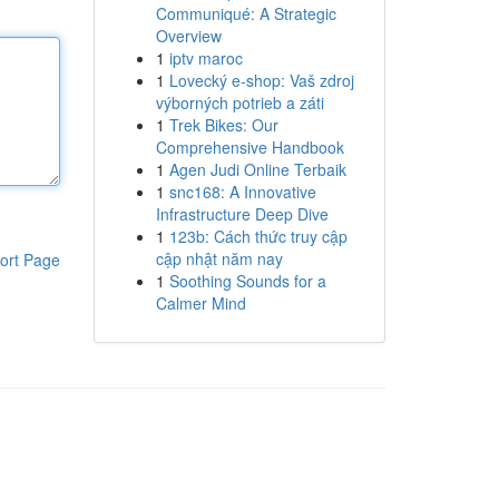
Communiqué: A Strategic
Overview
1
iptv maroc
1
Lovecký e-shop: Vaš zdroj
výborných potrieb a záti
1
Trek Bikes: Our
Comprehensive Handbook
1
Agen Judi Online Terbaik
1
snc168: A Innovative
Infrastructure Deep Dive
1
123b: Cách thức truy cập
cập nhật năm nay
ort Page
1
Soothing Sounds for a
Calmer Mind