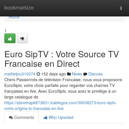
Home
bookmarkize
Togg
navi
Home
1
Euro SipTV : Votre Source TV
Francaise en Direct
mattieljxu310274
152 days ago
News
Discuss
Chers Passionnés de télévision Francaise, nous vous proposons
EuroSiptv, votre choix parfaite pour regarder vos chaînes TV
françaises en live. Avec EuroSiptv, vous avez le privilège à un
large catalogue de
https://stevehapk873831.losblogos.com/39038273/euro-siptv-
votre-origine-tv-francaise-en-live
Comments
Who Upvoted