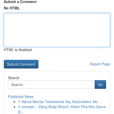
Submit a Comment
No HTML
HTML is disabled
Report Page
Search
Go
Published News
1
Vajinal Mantar Tedavisinde İlaç Seçenekleri: Ne...
1
nohuwin – Đăng Nhập Nhanh, Khám Phá Kho Game
Đ...