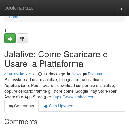
Home
bookmarkize
Togg
navi
Home
1
Jalalive: Come Scaricare e
Usare la Piattaforma
charliewlkt977071
91 days ago
News
Discuss
Per avviare ad usare Jalalive, bisogna prima scaricare
l'applicazione. Puoi trovare il download sul portale di Jalalive,
oppure cercarlo tramite gli store come Google Play Store (per
Android) o App Store (per
https://www.mhhcd.com
Comments
Who Upvoted
Comments