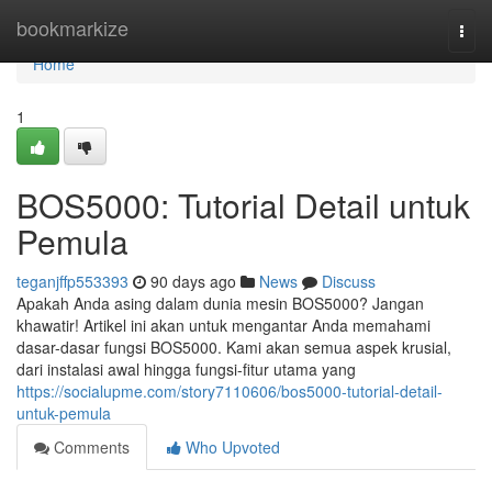
Home
bookmarkize
Togg
navi
Home
1
BOS5000: Tutorial Detail untuk
Pemula
teganjffp553393
90 days ago
News
Discuss
Apakah Anda asing dalam dunia mesin BOS5000? Jangan
khawatir! Artikel ini akan untuk mengantar Anda memahami
dasar-dasar fungsi BOS5000. Kami akan semua aspek krusial,
dari instalasi awal hingga fungsi-fitur utama yang
https://socialupme.com/story7110606/bos5000-tutorial-detail-
untuk-pemula
Comments
Who Upvoted