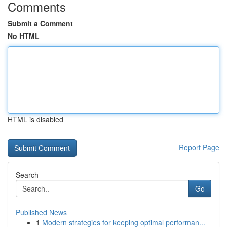
Comments
Submit a Comment
No HTML
HTML is disabled
Report Page
Search
Go
Published News
1
Modern strategies for keeping optimal performan...