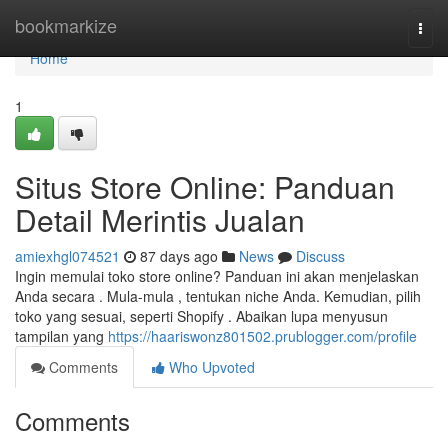
Home
bookmarkize
Togg
navi
Home
1
Situs Store Online: Panduan
Detail Merintis Jualan
amiexhgl074521
87 days ago
News
Discuss
Ingin memulai toko store online? Panduan ini akan menjelaskan
Anda secara . Mula-mula , tentukan niche Anda. Kemudian, pilih
toko yang sesuai, seperti Shopify . Abaikan lupa menyusun
tampilan yang
https://haariswonz801502.prublogger.com/profile
Comments
Who Upvoted
Comments