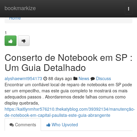
Home
bookmarkize
Togg
navi
Home
1
Conserto de Notebook em SP :
Um Guia Detalhado
alyshaewmt954173
88 days ago
News
Discuss
Encontrar um confiável local de reparo de notebooks em SP pode
ser um empecilho, mas este guia completo te mostrará os mais
adequados passos . Abordaremos desde falhas comuns como
display quebrada,
https://kaitlynmhxr576210.thekatyblog.com/39392134/manutenção-
de-notebook-em-capital-paulista-este-guia-abrangente
Comments
Who Upvoted