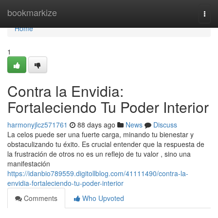
Home
bookmarkize
Togg
navi
Home
1
Contra la Envidia:
Fortaleciendo Tu Poder Interior
harmonyjlcz571761
88 days ago
News
Discuss
La celos puede ser una fuerte carga, minando tu bienestar y
obstaculizando tu éxito. Es crucial entender que la respuesta de
la frustración de otros no es un reflejo de tu valor , sino una
manifestación
https://idanbio789559.digitollblog.com/41111490/contra-la-
envidia-fortaleciendo-tu-poder-interior
Comments
Who Upvoted