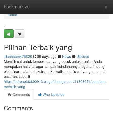
Home
bookmarkize
Togg
navi
Home
1
Pilihan Terbaik yang
lilianhaam475620
89 days ago
News
Discuss
Memilih cat untuk tembok luar yang cocok untuk hunian Anda
merupakan hal vital agar tampak keindahannya juga terlindungi
oleh sinar matahari ekstrem. Perhatikan jenis cat yang umum di
pasaran, seperti
https://adreaptdx690913.blogofchange.com/41808051/panduan-
memilih-yang
Comments
Who Upvoted
Comments