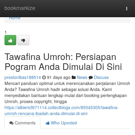
Home
bookmarkize
Togg
navi
Home
1
Tawafina Umroh: Persiapan
Pogram Anda Dimulai Di Sini
prestonlbss188514
91 days ago
News
Discuss
Mencari panduan optimal untuk merencanakan perjalanan Umroh
Anda? Tawafina Umroh hadir sebagai solusi Anda. Kami
menyediakan bantuan lengkap mulai dari booking perlengkapan
Umroh, proses copyright, hingga
https://albiericf671114.collectblogs.com/85545305/tawafina-
umroh-rencana-ibadah-anda-dimulai-di-sini
Comments
Who Upvoted