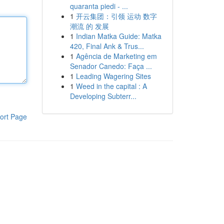
quaranta piedi - ...
1
开云集团：引领 运动 数字
潮流 的 发展
1
Indian Matka Guide: Matka
420, Final Ank & Trus...
1
Agência de Marketing em
Senador Canedo: Faça ...
1
Leading Wagering Sites
1
Weed in the capital : A
Developing Subterr...
ort Page