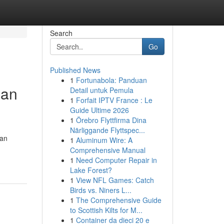
Search
Go
Published News
1
Fortunabola: Panduan
ian
Detail untuk Pemula
1
Forfait IPTV France : Le
Guide Ultime 2026
1
Örebro Flyttfirma Dina
Närliggande Flyttspec...
aan
1
Aluminum Wire: A
Comprehensive Manual
1
Need Computer Repair in
Lake Forest?
1
View NFL Games: Catch
Birds vs. Niners L...
1
The Comprehensive Guide
to Scottish Kilts for M...
1
Container da dieci 20 e