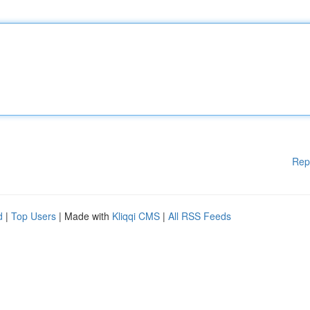
Rep
d
|
Top Users
| Made with
Kliqqi CMS
|
All RSS Feeds