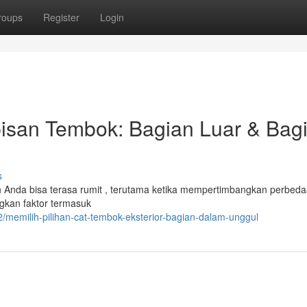
roups
Register
Login
isan Tembok: Bagian Luar & Bag
s
h Anda bisa terasa rumit , terutama ketika mempertimbangkan perbed
angkan faktor termasuk
memilih-pilihan-cat-tembok-eksterior-bagian-dalam-unggul