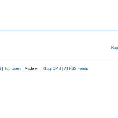
Rep
d
|
Top Users
| Made with
Kliqqi CMS
|
All RSS Feeds