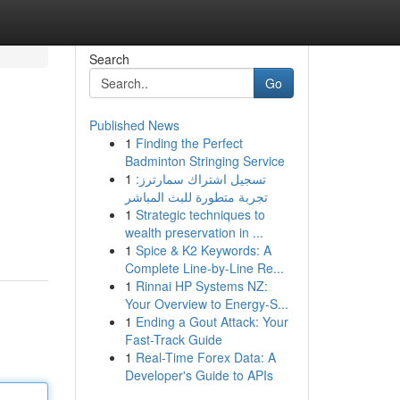
Search
Go
Published News
1
Finding the Perfect
Badminton Stringing Service
1
تسجيل اشتراك سمارترز:
تجربة متطورة للبث المباشر
1
Strategic techniques to
wealth preservation in ...
1
Spice & K2 Keywords: A
Complete Line-by-Line Re...
1
Rinnai HP Systems NZ:
Your Overview to Energy-S...
1
Ending a Gout Attack: Your
Fast-Track Guide
1
Real-Time Forex Data: A
Developer's Guide to APIs