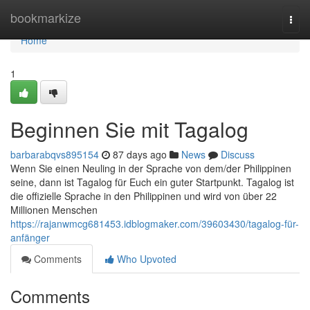
Home
bookmarkize
Togg
navi
Home
1
Beginnen Sie mit Tagalog
barbarabqvs895154
87 days ago
News
Discuss
Wenn Sie einen Neuling in der Sprache von dem/der Philippinen
seine, dann ist Tagalog für Euch ein guter Startpunkt. Tagalog ist
die offizielle Sprache in den Philippinen und wird von über 22
Millionen Menschen
https://rajanwmcg681453.idblogmaker.com/39603430/tagalog-für-
anfänger
Comments
Who Upvoted
Comments