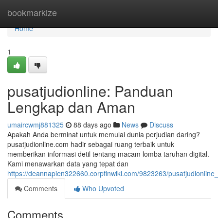
Home
bookmarkize
Home
1
pusatjudionline: Panduan
Lengkap dan Aman
umaircwmj881325
88 days ago
News
Discuss
Apakah Anda berminat untuk memulai dunia perjudian daring?
pusatjudionline.com hadir sebagai ruang terbaik untuk
memberikan informasi detil tentang macam lomba taruhan digital.
Kami menawarkan data yang tepat dan
https://deannapien322660.corpfinwiki.com/9823263/pusatjudionline_
Comments
Who Upvoted
Comments