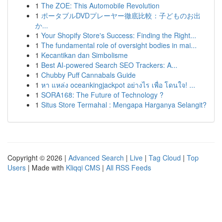
1
The ZOE: This Automobile Revolution
1
ポータブルDVDプレーヤー徹底比較：子どものお出
か...
1
Your Shopify Store's Success: Finding the Right...
1
The fundamental role of oversight bodies in mai...
1
Kecantikan dan Simbolisme
1
Best AI-powered Search SEO Trackers: A...
1
Chubby Puff Cannabals Guide
1
หา แหล่ง oceankingjackpot อย่างไร เพื่อ โดนใจ! ...
1
SORA168: The Future of Technology ?
1
Situs Store Termahal : Mengapa Harganya Selangit?
Copyright © 2026 |
Advanced Search
|
Live
|
Tag Cloud
|
Top
Users
| Made with
Kliqqi CMS
|
All RSS Feeds