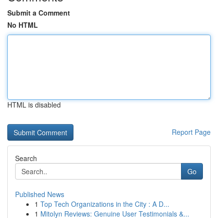
Submit a Comment
No HTML
HTML is disabled
Report Page
Search
Go
Published News
1
Top Tech Organizations in the City : A D...
1
Mitolyn Reviews: Genuine User Testimonials &...