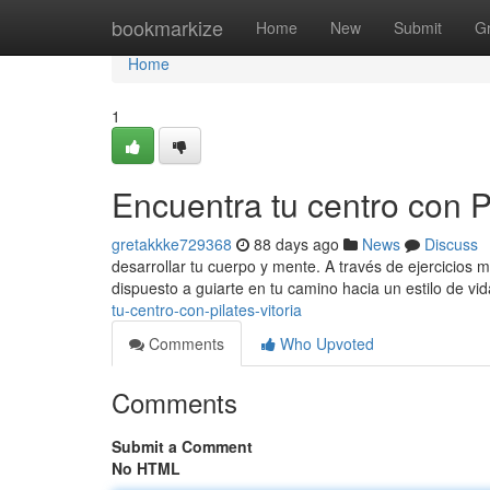
Home
bookmarkize
Home
New
Submit
G
Home
1
Encuentra tu centro con Pi
gretakkke729368
88 days ago
News
Discuss
desarrollar tu cuerpo y mente. A través de ejercicios m
dispuesto a guiarte en tu camino hacia un estilo de v
tu-centro-con-pilates-vitoria
Comments
Who Upvoted
Comments
Submit a Comment
No HTML