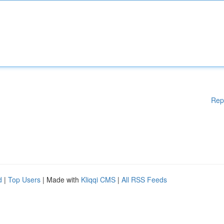
Rep
d
|
Top Users
| Made with
Kliqqi CMS
|
All RSS Feeds