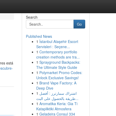
Search
Go
Published News
1
İstanbul Ataşehir Escort
Servisleri : Seçene...
1
Contemporary portfolio
creation methods are tra...
1
Sprayground Backpacks:
ores está
The Ultimate Style Guide
escubre-
1
Polymarket Promo Codes:
Unlock Exclusive Savings!
1
Brand Vape Factory: A
Deep Dive
1
اشتراك سمارترز : أفضل
طريقة بالحصول على البث...
1
Aromatika Keria: Gia Ti
Katapliktiki Atmosfera
1
Geladeira Consul 334