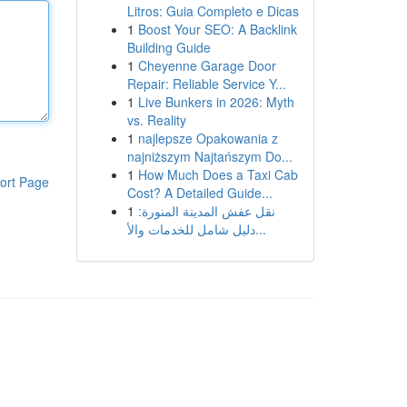
Litros: Guia Completo e Dicas
1
Boost Your SEO: A Backlink
Building Guide
1
Cheyenne Garage Door
Repair: Reliable Service Y...
1
Live Bunkers in 2026: Myth
vs. Reality
1
najlepsze Opakowania z
najniższym Najtańszym Do...
1
How Much Does a Taxi Cab
ort Page
Cost? A Detailed Guide...
1
نقل عفش المدينة المنورة:
دليل شامل للخدمات والأ...