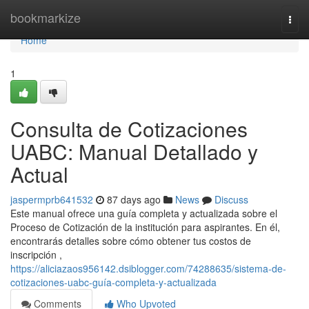
Home
bookmarkize
Togg
navi
Home
1
Consulta de Cotizaciones
UABC: Manual Detallado y
Actual
jaspermprb641532
87 days ago
News
Discuss
Este manual ofrece una guía completa y actualizada sobre el
Proceso de Cotización de la institución para aspirantes. En él,
encontrarás detalles sobre cómo obtener tus costos de
inscripción ,
https://aliciazaos956142.dsiblogger.com/74288635/sistema-de-
cotizaciones-uabc-guía-completa-y-actualizada
Comments
Who Upvoted