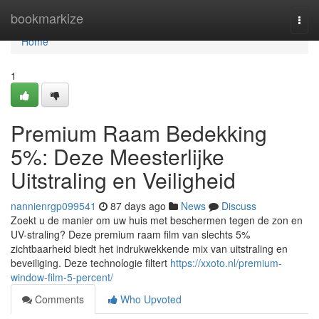
Home
bookmarkize
Togg
navi
Home
1
Premium Raam Bedekking
5%: Deze Meesterlijke
Uitstraling en Veiligheid
nannienrgp099541
87 days ago
News
Discuss
Zoekt u de manier om uw huis met beschermen tegen de zon en
UV-straling? Deze premium raam film van slechts 5%
zichtbaarheid biedt het indrukwekkende mix van uitstraling en
beveiliging. Deze technologie filtert
https://xxoto.nl/premium-
window-film-5-percent/
Comments
Who Upvoted