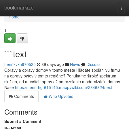
Home
bookmarkize
Togg
navi
Home
1
```text
henrixvkn970525
89 days ago
News
Discuss
Opravy a opravy domov v tomto meste Hľadáte spoľahlivú firmu
na opravy bytov v tomto regióne? Ponúkame široké spektrum
služieb, od menších oprav až po rozsiahle modernizácie domov .
Naše
https://henrirhgr615145.mappywiki.com/2346324/text
Comments
Who Upvoted
Comments
Submit a Comment
No HTML