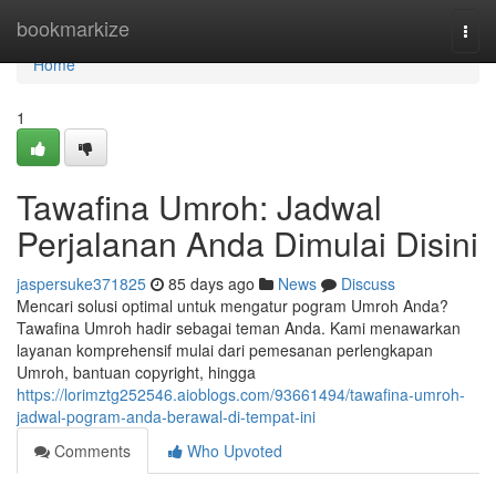
Home
bookmarkize
Togg
navi
Home
1
Tawafina Umroh: Jadwal
Perjalanan Anda Dimulai Disini
jaspersuke371825
85 days ago
News
Discuss
Mencari solusi optimal untuk mengatur pogram Umroh Anda?
Tawafina Umroh hadir sebagai teman Anda. Kami menawarkan
layanan komprehensif mulai dari pemesanan perlengkapan
Umroh, bantuan copyright, hingga
https://lorimztg252546.aioblogs.com/93661494/tawafina-umroh-
jadwal-pogram-anda-berawal-di-tempat-ini
Comments
Who Upvoted