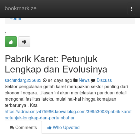
Home
bookmarkize
Togg
navi
Home
1
Pabrik Karet: Petunjuk
Lengkap dan Evolusinya
sachindarg235683
84 days ago
News
Discuss
Sektor pengolahan getah karet merupakan sektor penting dari
ekonomi negara. Ulasan ini akan menjelaskan panduan detail
mengenai fasilitas lateks, mulai hal-hal hingga kemajuan
terbarunya . Kita
https://adreaxmjv475966.laowaiblog.com/39953003/pabrik-karet-
petunjuk-lengkap-dan-pertumbuhan
Comments
Who Upvoted