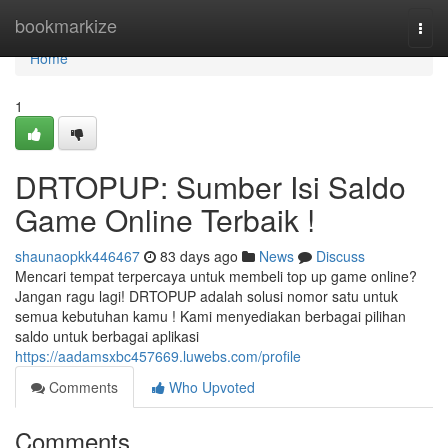
Home
bookmarkize
Togg
navi
Home
1
DRTOPUP: Sumber Isi Saldo
Game Online Terbaik !
shaunaopkk446467
83 days ago
News
Discuss
Mencari tempat terpercaya untuk membeli top up game online?
Jangan ragu lagi! DRTOPUP adalah solusi nomor satu untuk
semua kebutuhan kamu ! Kami menyediakan berbagai pilihan
saldo untuk berbagai aplikasi
https://aadamsxbc457669.luwebs.com/profile
Comments
Who Upvoted
Comments