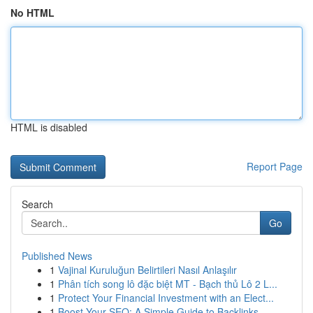
No HTML
HTML is disabled
Report Page
Search
Go
Published News
1
Vajinal Kuruluğun Belirtileri Nasıl Anlaşılır
1
Phân tích song lô đặc biệt MT - Bạch thủ Lô 2 L...
1
Protect Your Financial Investment with an Elect...
1
Boost Your SEO: A Simple Guide to Backlinks