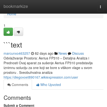
Home
bookmarkize
Togg
navi
Home
1
```text
marcunxo463257
82 days ago
News
Discuss
Odvlaživanje Prostora: Aerius FP310 – Detaljna Analiza i
Prednosti Ovaj aparat za sušenje Aerius FP310 predstavlja
iznimnu soluciju za one koji se bore s viškom vlage u svom
prostoru . Sveobuhvatna analiza
https://diegovoet890167.wikiexpression.com/user
Comments
Who Upvoted
Comments
Submit a Comment