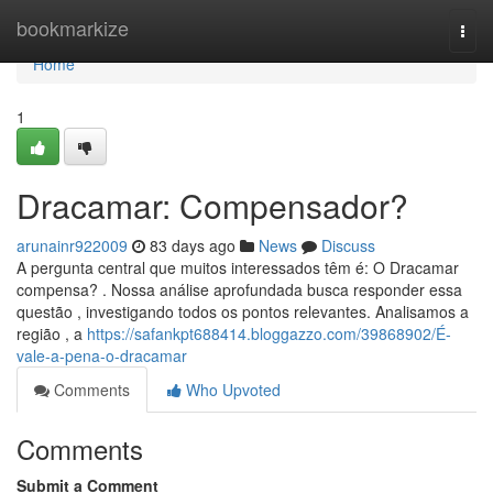
Home
bookmarkize
Togg
navi
Home
1
Dracamar: Compensador?
arunainr922009
83 days ago
News
Discuss
A pergunta central que muitos interessados têm é: O Dracamar
compensa? . Nossa análise aprofundada busca responder essa
questão , investigando todos os pontos relevantes. Analisamos a
região , a
https://safankpt688414.bloggazzo.com/39868902/É-
vale-a-pena-o-dracamar
Comments
Who Upvoted
Comments
Submit a Comment