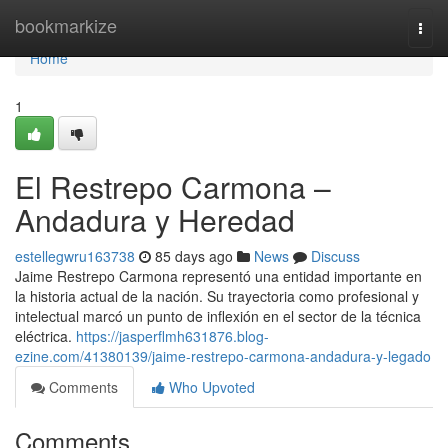
Home
bookmarkize
Togg
navi
Home
1
El Restrepo Carmona –
Andadura y Heredad
estellegwru163738
85 days ago
News
Discuss
Jaime Restrepo Carmona representó una entidad importante en
la historia actual de la nación. Su trayectoria como profesional y
intelectual marcó un punto de inflexión en el sector de la técnica
eléctrica.
https://jasperflmh631876.blog-
ezine.com/41380139/jaime-restrepo-carmona-andadura-y-legado
Comments
Who Upvoted
Comments