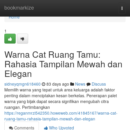
Home
bookmarkize
Togg
navi
Home
1
Warna Cat Ruang Tamu:
Rahasia Tampilan Mewah dan
Elegan
sidneyqmgn618460
83 days ago
News
Discuss
Memilih warna yang tepat untuk area keluarga adalah faktor
penting dalam menciptakan kesan berkelas. Penerapan palet
warna yang bijak dapat secara signifikan mengubah citra
ruangan. Pertimbangkan
https://reganmrzi542350.howeweb.com/41845167/warna-cat-
ruang-tamu-rahasia-tampilan-mewah-dan-elegan
Comments
Who Upvoted