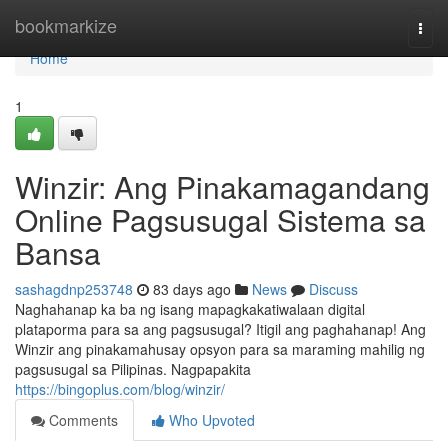
Home
bookmarkize
Togg
navi
Home
1
Winzir: Ang Pinakamagandang
Online Pagsusugal Sistema sa
Bansa
sashagdnp253748
83 days ago
News
Discuss
Naghahanap ka ba ng isang mapagkakatiwalaan digital
plataporma para sa ang pagsusugal? Itigil ang paghahanap! Ang
Winzir ang pinakamahusay opsyon para sa maraming mahilig ng
pagsusugal sa Pilipinas. Nagpapakita
https://bingoplus.com/blog/winzir/
Comments
Who Upvoted