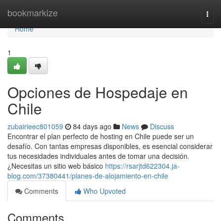
Home
bookmarkize
Togg
navi
Home
1
Opciones de Hospedaje en
Chile
zubairieec801059
84 days ago
News
Discuss
Encontrar el plan perfecto de hosting en Chile puede ser un
desafío. Con tantas empresas disponibles, es esencial considerar
tus necesidades individuales antes de tomar una decisión.
¿Necesitas un sitio web básico
https://rsarjtd622304.ja-
blog.com/37380441/planes-de-alojamiento-en-chile
Comments
Who Upvoted
Comments