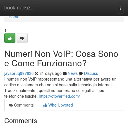
Home
bookmarkize
Togg
navi
Home
1
Numeri Non VoIP: Cosa Sono
e Come Funzionano?
jayapruq997630
81 days ago
News
Discuss
I numeri non VoIP rappresentano una alternativa per avere un
codice di chiamata che non si basa sulla tecnologia internet .
Tradizionalmente , questi numeri erano collegati a linee
telefoniche fisiche,
https://otpverified.com/
Comments
Who Upvoted
Comments