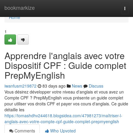
Home
bookmarkize
Togg
navi
Home
1
Apprendre l'anglais avec votre
Dispositif CPF : Guide complet
PrepMyEnglish
iwanfusm219872
83 days ago
News
Discuss
Vous désirez développer votre niveau d'anglais et vous avez un
Compte CPF ? PrepMyEnglish vous présente un guide complet
pour utiliser vos droits CPF et payer vos cours d'anglais. Ce guide
détaille les
https://tomashdhv244618.blogsidea.com/47981273/maîtriser-l-
anglais-avec-votre-compte-cpf-guide-complet-prepmyenglish
Comments
Who Upvoted