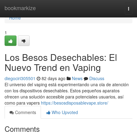
Home
bookmarkize
Togg
navi
Home
1
Los Besos Desechables: El
Nuevo Trend en Vaping
diegociri305501
82 days ago
News
Discuss
El universo del vaping está experimentando una ola de atención
con los dispositivos desechables. Estos pequeños aparatos
ofrecen una solución accesible para potenciales usuarios, así
como para vapers
https://besosdisposablevape.store/
Comments
Who Upvoted
Comments