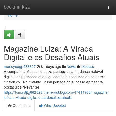
Home
bookmarkize
Togg
navi
Home
1
Magazine Luiza: A Virada
Digital e os Desafios Atuais
marleyqagp538627
81 days ago
News
Discuss
A companhia Magazine Luiza passou uma mudança notável
digital nos passados anos, guiada pela ascensão do comércio
eletrônico . No entanto , essa jornada de sucesso apresenta
obstáculos relevantes
https://tomastjtg862823.thenerdsblog.com/47414908/magazine-
luiza-a-virada-digital-e-os-desafios-atuais
Comments
Who Upvoted