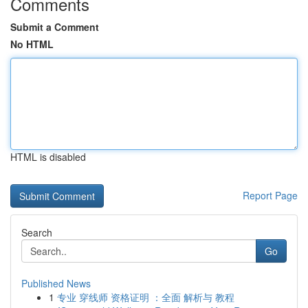
Comments
Submit a Comment
No HTML
HTML is disabled
Report Page
Search
Go
Published News
1
专业 穿线师 资格证明 ：全面 解析与 教程