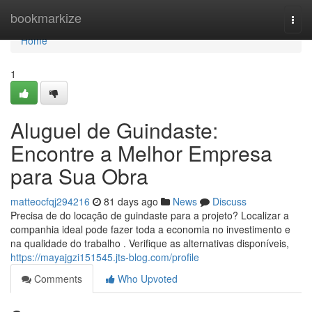
Home
bookmarkize
Togg
navi
Home
1
Aluguel de Guindaste:
Encontre a Melhor Empresa
para Sua Obra
matteocfqj294216
81 days ago
News
Discuss
Precisa de do locação de guindaste para a projeto? Localizar a
companhia ideal pode fazer toda a economia no investimento e
na qualidade do trabalho . Verifique as alternativas disponíveis,
https://mayajgzi151545.jts-blog.com/profile
Comments
Who Upvoted