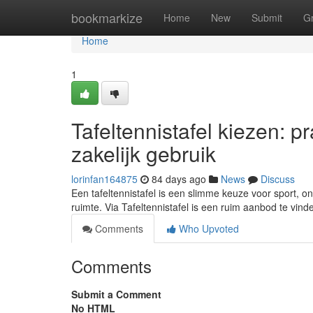
Home
bookmarkize
Home
New
Submit
G
Home
1
Tafeltennistafel kiezen: p
zakelijk gebruik
lorinfan164875
84 days ago
News
Discuss
Een tafeltennistafel is een slimme keuze voor sport, o
ruimte. Via Tafeltennistafel is een ruim aanbod te vin
Comments
Who Upvoted
Comments
Submit a Comment
No HTML