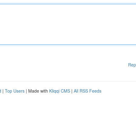
Rep
d
|
Top Users
| Made with
Kliqqi CMS
|
All RSS Feeds