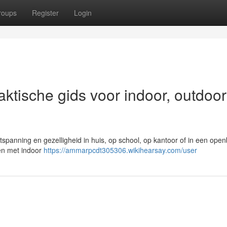
roups
Register
Login
raktische gids voor indoor, outdoo
ntspanning en gezelligheid in huis, op school, op kantoor of in een ope
den met indoor
https://ammarpcdt305306.wikihearsay.com/user