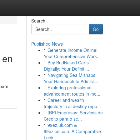
Search
Go
Published News
1
Generate Income Online:
r en
Your Comprehensive Work...
1
Buy BudNaked Carts
Digitally: Your Definiti...
1
Navigating Sea Mishaps:
Your Handbook to Admira...
nbare
1
Exploring professional
advancement routes in mo...
1
Career and wealth
trajectory in ai destiny repo...
1
{BPI Empresas: Serviços de
Crédito para o se...
1
99ez.uk.com &
99ez.cn.com: A Comparative
Look