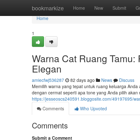
Home
bookmarkize
Home
New
Submit
G
Home
1
Warna Cat Ruang Tamu: 
Elegan
amiecfwj536287
82 days ago
News
Discuss
Memilih warna yang tepat untuk ruang keluarga Anda 
dengan cermat seperti apa tone yang Anda pilih aka
https://jesseoscs240591.bloggosite.com/49197695/w
Comments
Who Upvoted
Comments
Submit a Comment