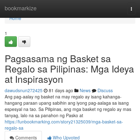
Home
bookmarkize
Togg
navi
Home
1
Pagsasama ng Basket sa
Regalo sa Pilipinas: Mga Ideya
at Inspirasyon
dawudsnun272425
81 days ago
News
Discuss
Ang pag-aalay ng basket na may regalo ay isang kahanga-
hangang paraan upang sabihin ang iyong pag-aalaga sa isang
espesyal na tao. Sa Pilipinas, ang mga basket ng regalo ay mas
tanyag, lalo na sa panahon ng Pasko at
https://funbookmarking.com/story21325039/mga-basket-sa-
regalo-sa
Comments
Who Upvoted