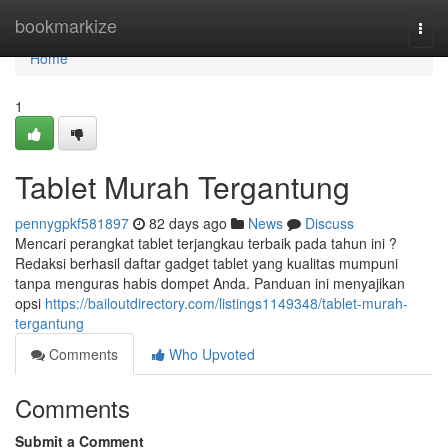
Home
bookmarkize
Togg
navi
Home
1
Tablet Murah Tergantung
pennygpkf581897
82 days ago
News
Discuss
Mencari perangkat tablet terjangkau terbaik pada tahun ini ?
Redaksi berhasil daftar gadget tablet yang kualitas mumpuni
tanpa menguras habis dompet Anda. Panduan ini menyajikan
opsi
https://bailoutdirectory.com/listings1149348/tablet-murah-
tergantung
Comments
Who Upvoted
Comments
Submit a Comment