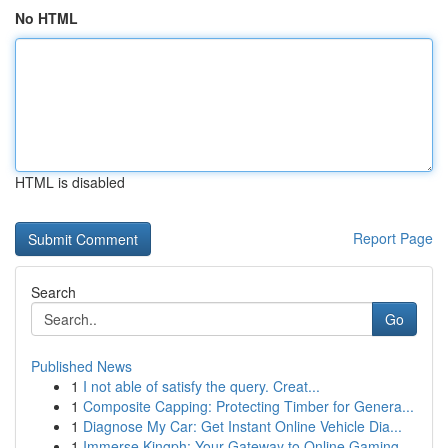
No HTML
HTML is disabled
Report Page
Search
Go
Published News
1
I not able of satisfy the query. Creat...
1
Composite Capping: Protecting Timber for Genera...
1
Diagnose My Car: Get Instant Online Vehicle Dia...
1
Immerse Kingph: Your Gateway to Online Gaming