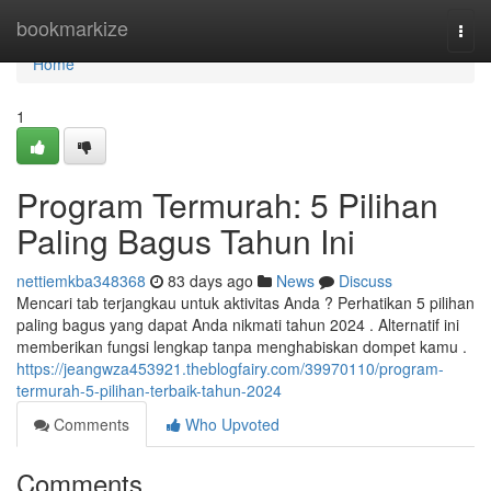
Home
bookmarkize
Togg
navi
Home
1
Program Termurah: 5 Pilihan
Paling Bagus Tahun Ini
nettiemkba348368
83 days ago
News
Discuss
Mencari tab terjangkau untuk aktivitas Anda ? Perhatikan 5 pilihan
paling bagus yang dapat Anda nikmati tahun 2024 . Alternatif ini
memberikan fungsi lengkap tanpa menghabiskan dompet kamu .
https://jeangwza453921.theblogfairy.com/39970110/program-
termurah-5-pilihan-terbaik-tahun-2024
Comments
Who Upvoted
Comments