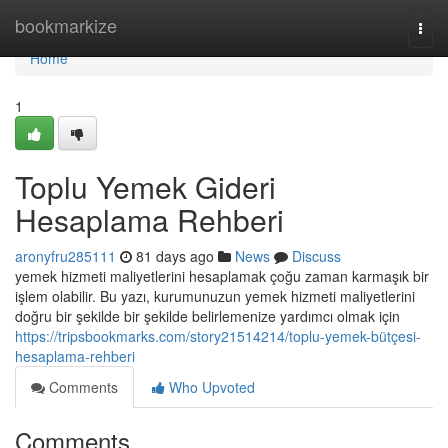
Home
bookmarkize
Togg
navi
Home
1
Toplu Yemek Gideri
Hesaplama Rehberi
aronyfru285111
81 days ago
News
Discuss
yemek hizmeti maliyetlerini hesaplamak çoğu zaman karmaşık bir
işlem olabilir. Bu yazı, kurumunuzun yemek hizmeti maliyetlerini
doğru bir şekilde bir şekilde belirlemenize yardımcı olmak için
https://tripsbookmarks.com/story21514214/toplu-yemek-bütçesi-
hesaplama-rehberi
Comments
Who Upvoted
Comments