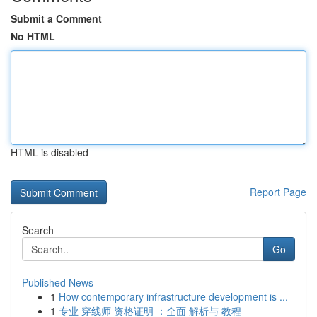
Submit a Comment
No HTML
HTML is disabled
Report Page
Search
Go
Published News
1
How contemporary infrastructure development is ...
1
专业 穿线师 资格证明 ：全面 解析与 教程