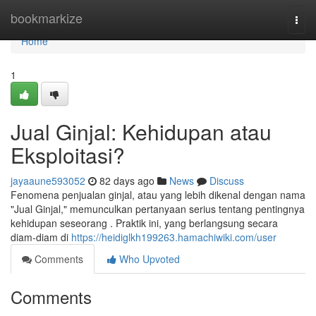
Home
bookmarkize
Togg
navi
Home
1
Jual Ginjal: Kehidupan atau
Eksploitasi?
jayaaune593052
82 days ago
News
Discuss
Fenomena penjualan ginjal, atau yang lebih dikenal dengan nama
"Jual Ginjal," memunculkan pertanyaan serius tentang pentingnya
kehidupan seseorang . Praktik ini, yang berlangsung secara
diam-diam di
https://heidiglkh199263.hamachiwiki.com/user
Comments
Who Upvoted
Comments